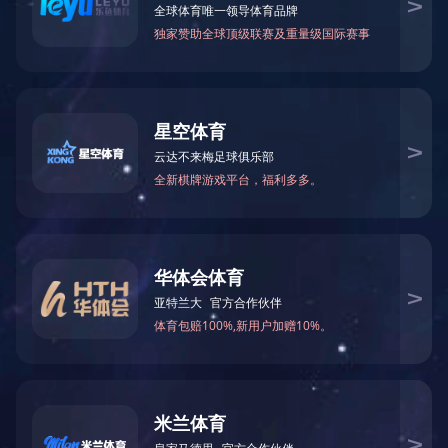
反应釜
国）
船用金属
PRODUCT
撬装多功能集油器
DISPLAY
主营：压力容器、反应釜、换热器、塔器的设计生产施工与
技术服务为一体的综合性企业
总计0页 [ ]
微信
手机站