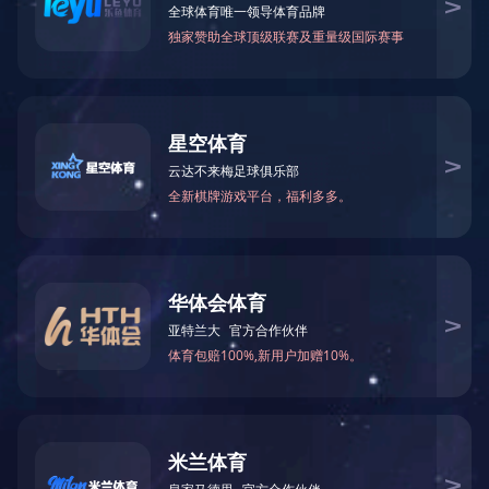
反应釜
国）
船用金属
PRODUCT
产品展示
DISPLAY
主营：压力容器、反应釜、换热器、塔器的设计生产施工与
技术服务为一体的综合性企业
总计7页 [
1
2
3
4
5
6
7
]
微信
手机站