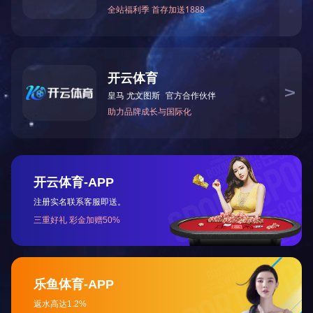
卷板机
管板自动焊
微信
手机站
联
手
手
电
微信二维码
查看手机站
网