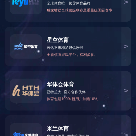
反应釜
国）
船用金属
PRODUCT
撬装多功能集油器
DISPLAY
主营：压力容器、反应釜、换热器、塔器的设计生产施工与
技术服务为一体的综合性企业
总计0页 [ ]
微信
手机站