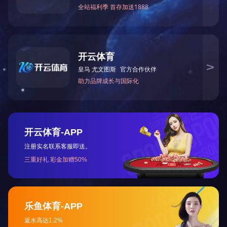
上一条:
如何保持船用空气瓶的压力？
微信
手机站
联
手
手
电
微信二维码
查看手机站
网